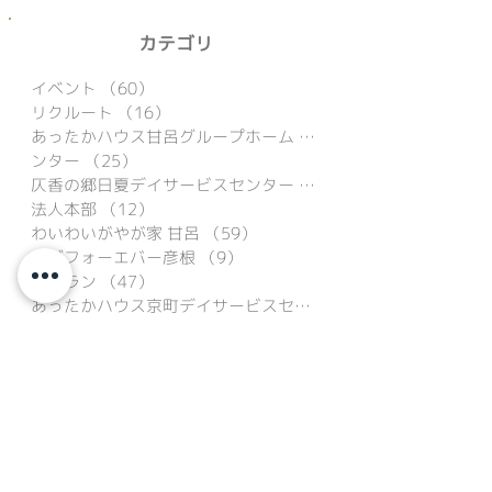
2025年6月
（3）
3件の記事
2025年5月
（5）
5件の記事
​カテゴリ
イベント
（60）
60件の記事
リクルート
（16）
16件の記事
あったかハウス甘呂グループホーム
（39）
ンター
（25）
25件の記事
仄香の郷日夏デイサービスセンター
（15）
法人本部
（12）
12件の記事
わいわいがやが家 甘呂
（59）
59件の記事
リヴフォーエバー彦根
（9）
9件の記事
サフラン
（47）
47件の記事
あったかハウス京町デイサービスセンター
（9）
あったかハウス京町グループホーム
（16）
あったかステーション24
（31）
31件の記事
仄香の郷地蔵デイサービスセンター
（16）
アースケアテイカーズ
（1）
1件の記事
レジリエンスラボ仄香
（1）
1件の記事