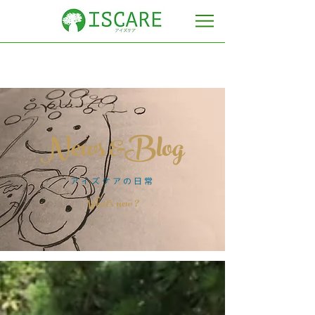
News &Blog
​アイズケアの日常
​What's new ?