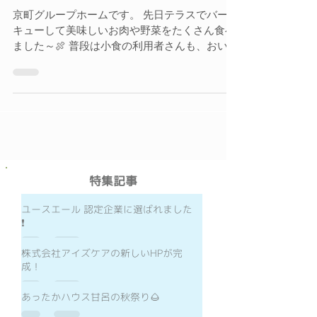
BBQ🍖
京町グループホームです。 先日テラスでバーベ
キューして美味しいお肉や野菜をたくさん食べ
ました～🍖 普段は小食の利用者さんも、おいし
いお肉に食欲も進み完食される姿も！ いつもと
雰囲気を変えての食事に、 「こんなことしても
らってありがとう💗」と...
​特集記事
ユースエール 認定企業に選ばれました
❗️
株式会社アイズケアの新しいHPが完
成！