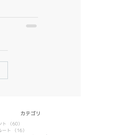
​カテゴリ
ント
（60）
60件の記事
ルート
（16）
16件の記事