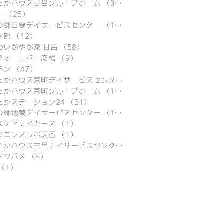
たかハウス甘呂グループホーム
（39）
39件の記事
ー
（25）
25件の記事
の郷日夏デイサービスセンター
（15）
15件の記事
本部
（12）
12件の記事
わいがやが家 甘呂
（58）
58件の記事
フォーエバー彦根
（9）
9件の記事
ラン
（47）
47件の記事
あったかハウス京町デイサービスセンター
（9）
9件の記事
たかハウス京町グループホーム
（16）
16件の記事
たかステーション24
（31）
31件の記事
の郷地蔵デイサービスセンター
（16）
16件の記事
スケアテイカーズ
（1）
1件の記事
リエンスラボ仄香
（1）
1件の記事
あったかハウス甘呂デイサービスセンター
（29）
29件の記事
ノツバメ
（8）
8件の記事
（1）
1件の記事