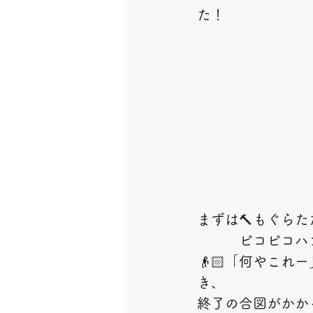
た！
まずは🔨もぐら
　　　ピコピコハ
👴🏻「何やこ
き、
終了の合図がかか