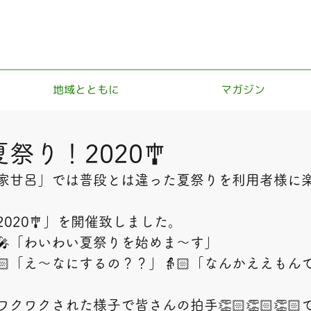
地域とともに
マガジン
祭り！2020🎐
家甘呂」では普段とは違った夏祭りを利用者様に
020🎐」を開催致しました。
🎤「わいわい夏祭りを始めま～す」
🏻「え～なにするの？？」👵🏻「なんかええもん
クワクされた様子で皆さんの拍手👏🏻👏🏻👏