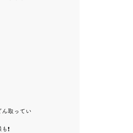
どん取ってい
も❗