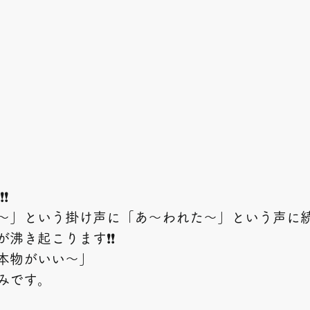
❗
～」という掛け声に「あ～われた～」という声に
🏻が沸き起こります❗❗　
本物がいい～」
みです。