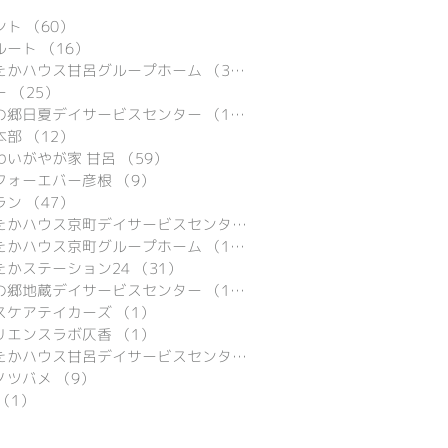
ント
（60）
60件の記事
ルート
（16）
16件の記事
たかハウス甘呂グループホーム
（39）
39件の記事
ー
（25）
25件の記事
の郷日夏デイサービスセンター
（15）
15件の記事
本部
（12）
12件の記事
わいがやが家 甘呂
（59）
59件の記事
フォーエバー彦根
（9）
9件の記事
ラン
（47）
47件の記事
あったかハウス京町デイサービスセンター
（9）
9件の記事
たかハウス京町グループホーム
（16）
16件の記事
たかステーション24
（31）
31件の記事
の郷地蔵デイサービスセンター
（16）
16件の記事
スケアテイカーズ
（1）
1件の記事
リエンスラボ仄香
（1）
1件の記事
あったかハウス甘呂デイサービスセンター
（29）
29件の記事
ノツバメ
（9）
9件の記事
（1）
1件の記事