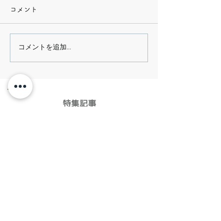
コメント
コメントを追加…
​特集記事
ユースエール 認定企業に選ばれまし
た❗️
株式会社アイズケアの新しいHPが完
成！
あったかハウス甘呂の秋祭り🌰