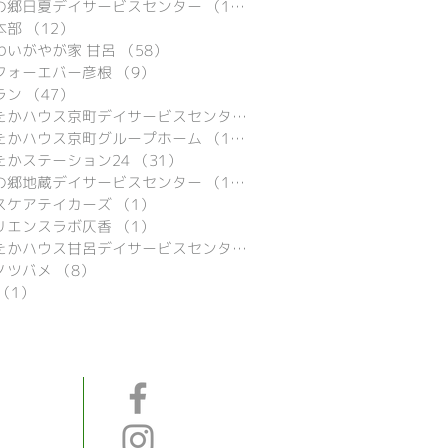
の郷日夏デイサービスセンター
（15）
15件の記事
本部
（12）
12件の記事
わいがやが家 甘呂
（58）
58件の記事
フォーエバー彦根
（9）
9件の記事
ラン
（47）
47件の記事
あったかハウス京町デイサービスセンター
（9）
9件の記事
たかハウス京町グループホーム
（16）
16件の記事
たかステーション24
（31）
31件の記事
の郷地蔵デイサービスセンター
（16）
16件の記事
スケアテイカーズ
（1）
1件の記事
リエンスラボ仄香
（1）
1件の記事
あったかハウス甘呂デイサービスセンター
（29）
29件の記事
ノツバメ
（8）
8件の記事
（1）
1件の記事