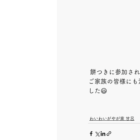
 餅つきに参加さ
ご家族の皆様にも
した😃
わいわいがやが家 甘呂