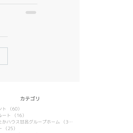
​カテゴリ
ント
（60）
60件の記事
ルート
（16）
16件の記事
たかハウス甘呂グループホーム
（39）
39件の記事
ー
（25）
25件の記事