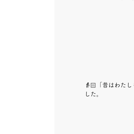
👵🏻「昔はわ
した。