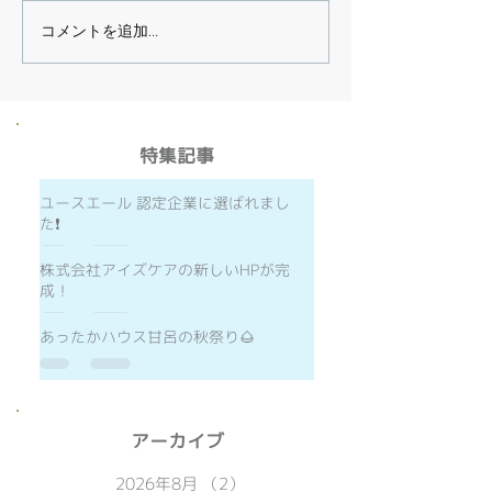
コメントを追加…
​特集記事
ユースエール 認定企業に選ばれまし
た❗️
株式会社アイズケアの新しいHPが完
成！
あったかハウス甘呂の秋祭り🌰
​アーカイブ
2026年8月
（2）
2件の記事