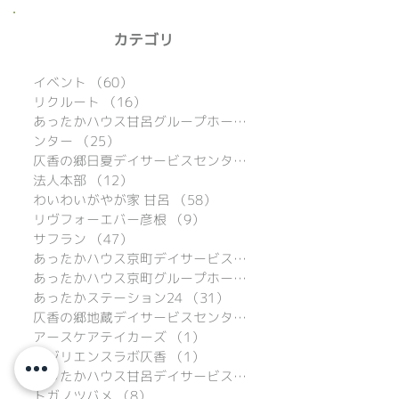
​カテゴリ
イベント
（60）
60件の記事
リクルート
（16）
16件の記事
あったかハウス甘呂グループホーム
（39）
ンター
（25）
25件の記事
仄香の郷日夏デイサービスセンター
（15）
法人本部
（12）
12件の記事
わいわいがやが家 甘呂
（58）
58件の記事
リヴフォーエバー彦根
（9）
9件の記事
サフラン
（47）
47件の記事
あったかハウス京町デイサービスセンター
あったかハウス京町グループホーム
（16）
あったかステーション24
（31）
31件の記事
仄香の郷地蔵デイサービスセンター
（16）
アースケアテイカーズ
（1）
1件の記事
レジリエンスラボ仄香
（1）
1件の記事
あったかハウス甘呂デイサービスセンター
トガノツバメ
（8）
8件の記事