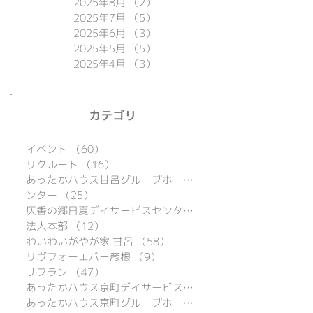
2025年8月
（2）
2件の記事
2025年7月
（5）
5件の記事
2025年6月
（3）
3件の記事
2025年5月
（5）
5件の記事
2025年4月
（3）
3件の記事
​カテゴリ
イベント
（60）
60件の記事
リクルート
（16）
16件の記事
あったかハウス甘呂グループホーム
（39）
ンター
（25）
25件の記事
仄香の郷日夏デイサービスセンター
（15）
法人本部
（12）
12件の記事
わいわいがやが家 甘呂
（58）
58件の記事
リヴフォーエバー彦根
（9）
9件の記事
サフラン
（47）
47件の記事
あったかハウス京町デイサービスセンター
あったかハウス京町グループホーム
（16）