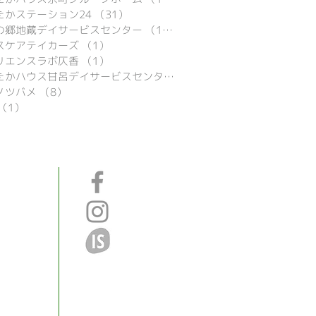
たかステーション24
（31）
31件の記事
の郷地蔵デイサービスセンター
（16）
16件の記事
スケアテイカーズ
（1）
1件の記事
リエンスラボ仄香
（1）
1件の記事
あったかハウス甘呂デイサービスセンター
（29）
29件の記事
ノツバメ
（8）
8件の記事
（1）
1件の記事