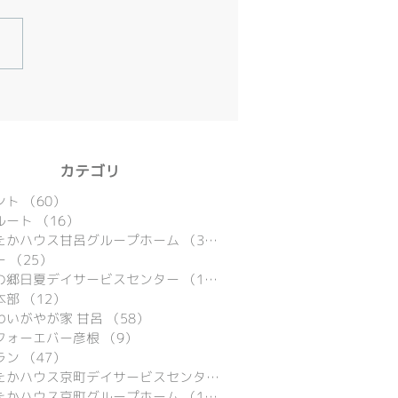
​カテゴリ
ント
（60）
60件の記事
ルート
（16）
16件の記事
たかハウス甘呂グループホーム
（39）
39件の記事
ー
（25）
25件の記事
の郷日夏デイサービスセンター
（15）
15件の記事
本部
（12）
12件の記事
わいがやが家 甘呂
（58）
58件の記事
フォーエバー彦根
（9）
9件の記事
ラン
（47）
47件の記事
あったかハウス京町デイサービスセンター
（9）
9件の記事
たかハウス京町グループホーム
（16）
16件の記事