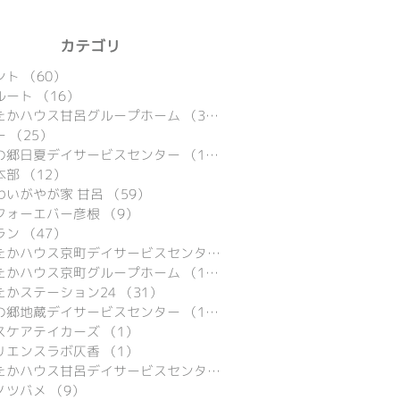
​カテゴリ
ント
（60）
60件の記事
ルート
（16）
16件の記事
たかハウス甘呂グループホーム
（39）
39件の記事
ー
（25）
25件の記事
の郷日夏デイサービスセンター
（15）
15件の記事
本部
（12）
12件の記事
わいがやが家 甘呂
（59）
59件の記事
フォーエバー彦根
（9）
9件の記事
ラン
（47）
47件の記事
あったかハウス京町デイサービスセンター
（9）
9件の記事
たかハウス京町グループホーム
（16）
16件の記事
たかステーション24
（31）
31件の記事
の郷地蔵デイサービスセンター
（16）
16件の記事
スケアテイカーズ
（1）
1件の記事
リエンスラボ仄香
（1）
1件の記事
あったかハウス甘呂デイサービスセンター
（29）
29件の記事
ノツバメ
（9）
9件の記事