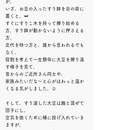
が、
いざ、お豆の入ったすり鉢を目の前に
置くと、🫛
すぐにすりこ木を持って擦り始める
方、すり鉢が動かないように押さえる
方、
交代を待つ方と、誰から言われるでも
なく、
役割を考えて一生懸命に大豆を擦り潰
す様子を見て、
昔からのご近所さん同士や、
家族みたいだな～と心がほわっと温か
くなる気がしました。☺️
そして、すり潰した大豆は麹と混ぜて
団子にし、
空気を抜くために桶に投げ入れていき
ますが、