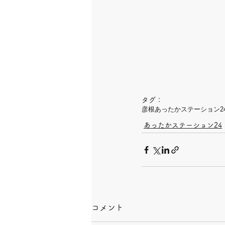
タグ：
彦根
あったかステーション2
あったかステーション24
コメント