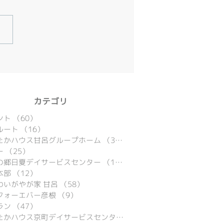
​カテゴリ
ント
（60）
60件の記事
ルート
（16）
16件の記事
たかハウス甘呂グループホーム
（39）
39件の記事
ー
（25）
25件の記事
の郷日夏デイサービスセンター
（15）
15件の記事
本部
（12）
12件の記事
わいがやが家 甘呂
（58）
58件の記事
フォーエバー彦根
（9）
9件の記事
ラン
（47）
47件の記事
あったかハウス京町デイサービスセンター
（9）
9件の記事