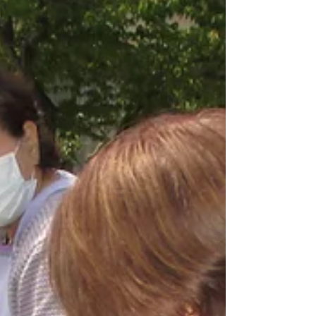
いました。🌱 「土がもったいない！きれいに落
としてから！」と引いた草の根の土をきれいに
落としたり、土の中の根をきれいに取り除いた
りする丁寧な仕事ぶりに💪一緒にしていた職員
は、自分の考えを恥ずかしく感じ、そうやっ
て、今ある資源を大切に大切にして、暮らして
こられたんだなと考えを改めさせられる機会に
なりました。🤔 また、玉ねぎを紐でくくる際、
玉ねぎの皮を剥く、剥かないという事で意見が
分かれましたが、ある方が「玉ねぎを保護する
ために、剥かずに干す」と言われると、「この
方は畑の先生だから