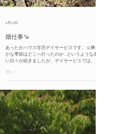
6月24日
畑仕事🍠
あったかハウス甘呂デイサービスです。☺️爽や
かな季節はどこへ行ったのか…というような暑
い日々が続きましたが、デイサービスでは、そ
んな中でも畑に行き、御年93歳の方をはじめと
して、暑さ🥵をものともせずに、玉ねぎ🧅を引
いて紐でくくって干したり、さつま芋の苗を植
えました。🍠 私たち職員は、すぐにさつま芋を
植えられると簡単な気持ちで畑に行きました
が、畑を見るや否や、「こんなんではあかん！
草を取ってからでないと植えられん」と畑を耕
しては草を引き、また耕して、と繰り返されて