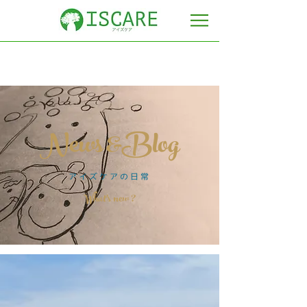
News &Blog
​アイズケアの日常
​What's new ?