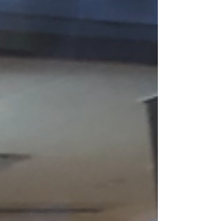
な中、「食」でも桜を楽しむべく甘呂デイでは
利用者の皆様と一緒に桜餅作りをしました。
「桜餅と言っても関東と関西では形が違うね」
「西日本ではやっぱり道明寺のつぶつぶのやつ
が主流やね」「私は関西のやつの方が好きや」
等賑やかに話をしながらの作業になり、桜の葉
の塩漬けが登場すると、辺りは桜の良い香りに
包まれ、「いや～やっぱりいい香りや」「桜餅
と言えばこの匂いが無いとあかんね」と更に皆
様の表情もパッと明るくなりました。☺️ 粉を混
ぜて生地を作る作業、お玉ですこしずつ掬い、
ホットプレートの上に広げ、手早く返しながら
焼く作業、お皿に桜の葉を広げて載せる作業
等、皆様で分担し、素晴らしい連携プレイで作
っておられました。💪 今回は桜餅作りでした
が、作りながら蓬を摘んで草餅を作った話やお
はぎを作ってはご近所や親類に配ったり貰った
りした話など皆様共通して似たような経験をさ
れていたようで、「そうそう！