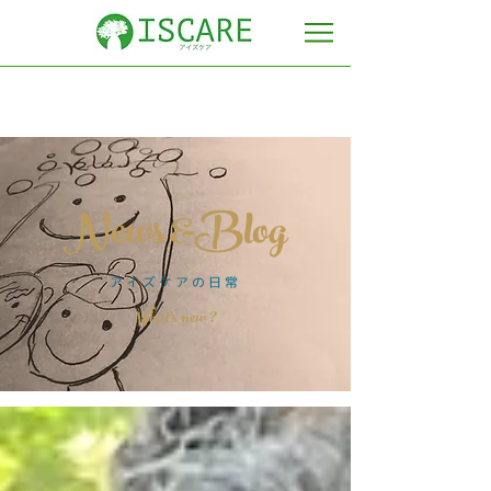
News &Blog
​アイズケアの日常
​What's new ?